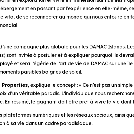
ir en exploration et vivre en immersion sur huit îles tropi
hébergement en passant par l’expérience en elle-même, s
 vita, de se reconnecter au monde qui nous entoure en to
mondial.
une campagne plus globale pour les DAMAC Islands. Les pro
s) sont invités à postuler et à expliquer pourquoi ils dev
loyé et sera l’égérie de l’art de vie de DAMAC sur une île t
oments paisibles baignés de soleil.
 Properties
, explique le concept : « Ce n’est pas un simp
ix d’un véritable paradis. L’individu que nous recherchon
e. En résumé, le gagnant doit être prêt à vivre la vie dont
plateformes numériques et les réseaux sociaux, ainsi que 
ction à sa vie dans un cadre paradisiaque.