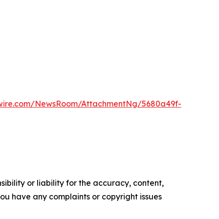
swire.com/NewsRoom/AttachmentNg/5680a49f-
ility or liability for the accuracy, content,
f you have any complaints or copyright issues