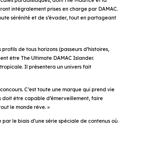
cales paradisiaques, dont l’île Maurice et la
eront intégralement prises en charge par DAMAC.
ute sérénité et de s’évader, tout en partageant
fils de tous horizons (passeurs d’histoires,
raient être The Ultimate DAMAC Islander.
ropicale. Il présentera un univers fait
le concours. C’est toute une marque qui prend vie
s doit être capable d’émerveillement, faire
 tout le monde rêve. »
par le biais d’une série spéciale de contenus où