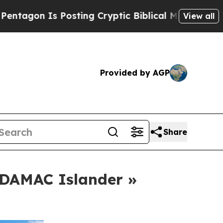
Is Posting Cryptic Biblical Messages on Social 
View all
Provided by AGP
Share
e DAMAC Islander »