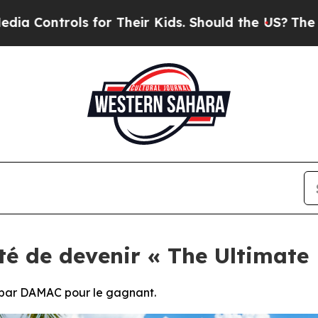
ols for Their Kids. Should the US?
The Pentagon 
té de devenir « The Ultimat
és par DAMAC pour le gagnant.